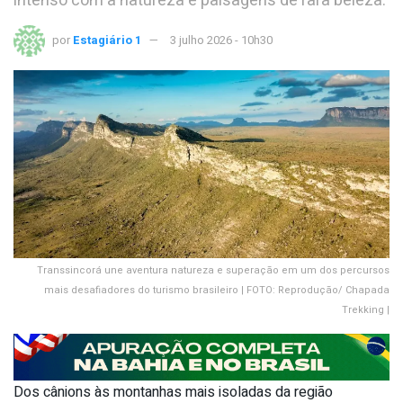
intenso com a natureza e paisagens de rara beleza.
por
Estagiário 1
3 julho 2026 - 10h30
Transsincorá une aventura natureza e superação em um dos percursos
mais desafiadores do turismo brasileiro | FOTO: Reprodução/ Chapada
Trekking |
Dos cânions às montanhas mais isoladas da região