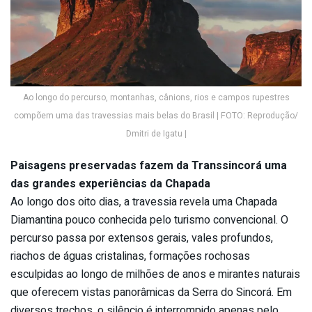
Ao longo do percurso, montanhas, cânions, rios e campos rupestres
compõem uma das travessias mais belas do Brasil | FOTO: Reprodução/
Dmitri de Igatu |
Paisagens preservadas fazem da Transsincorá uma
das grandes experiências da Chapada
Ao longo dos oito dias, a travessia revela uma Chapada
Diamantina pouco conhecida pelo turismo convencional. O
percurso passa por extensos gerais, vales profundos,
riachos de águas cristalinas, formações rochosas
esculpidas ao longo de milhões de anos e mirantes naturais
que oferecem vistas panorâmicas da Serra do Sincorá. Em
diversos trechos, o silêncio é interrompido apenas pelo