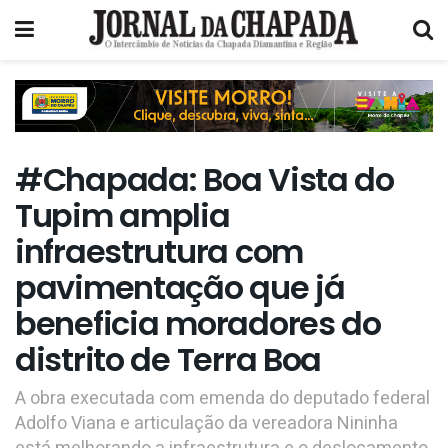
#Chapada: Boa Vista do
Tupim amplia
infraestrutura com
pavimentação que já
beneficia moradores do
distrito de Terra Boa
A obra executada com emenda do deputado federal
Adolfo Viana e articulação da vereadora Nininha