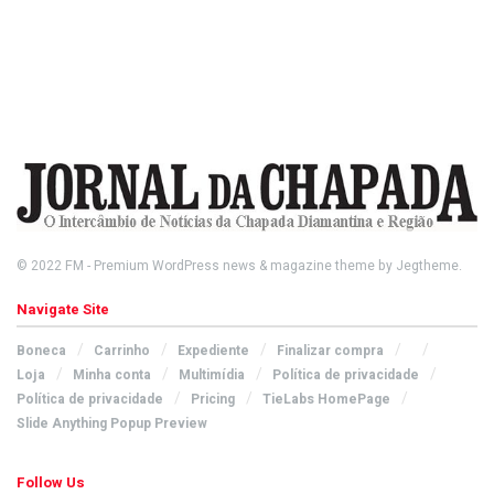
© 2022
FM
- Premium WordPress news & magazine theme by
Jegtheme
.
Navigate Site
Boneca
Carrinho
Expediente
Finalizar compra
Loja
Minha conta
Multimídia
Política de privacidade
Política de privacidade
Pricing
TieLabs HomePage
Slide Anything Popup Preview
Follow Us