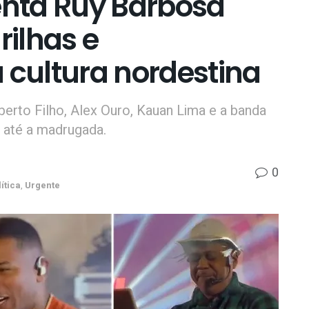
nta Ruy Barbosa
ilhas e
 cultura nordestina
erto Filho, Alex Ouro, Kauan Lima e a banda
 até a madrugada.
0
ítica
,
Urgente