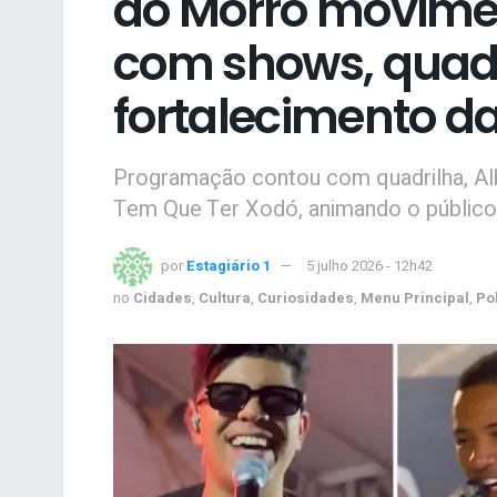
do Morro movime
com shows, quadr
fortalecimento da
Programação contou com quadrilha, Alb
Tem Que Ter Xodó, animando o público
por
Estagiário 1
5 julho 2026 - 12h42
no
Cidades
,
Cultura
,
Curiosidades
,
Menu Principal
,
Pol