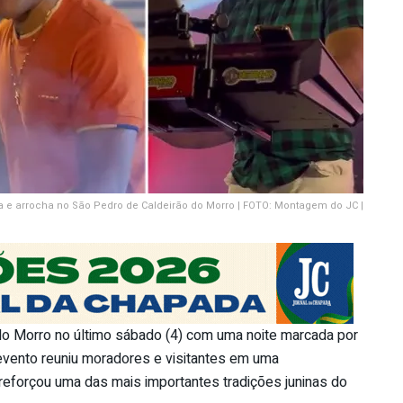
da e arrocha no São Pedro de Caldeirão do Morro | FOTO: Montagem do JC |
do Morro no último sábado (4) com uma noite marcada por
 evento reuniu moradores e visitantes em uma
 reforçou uma das mais importantes tradições juninas do