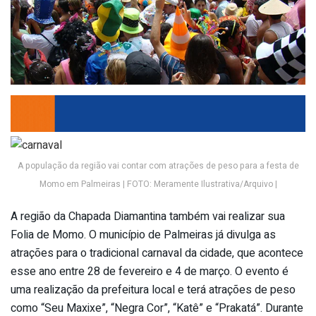
A população da região vai contar com atrações de peso para a festa de
Momo em Palmeiras | FOTO: Meramente Ilustrativa/Arquivo |
A região da Chapada Diamantina também vai realizar sua
Folia de Momo. O município de Palmeiras já divulga as
atrações para o tradicional carnaval da cidade, que acontece
esse ano entre 28 de fevereiro e 4 de março. O evento é
uma realização da prefeitura local e terá atrações de peso
como “Seu Maxixe”, “Negra Cor”, “Katê” e “Prakatá”. Durante