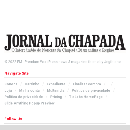
© 2022
FM
- Premium WordPress news & magazine theme by
Jegtheme
.
Navigate Site
Boneca
Carrinho
Expediente
Finalizar compra
Loja
Minha conta
Multimídia
Política de privacidade
Política de privacidade
Pricing
TieLabs HomePage
Slide Anything Popup Preview
Follow Us