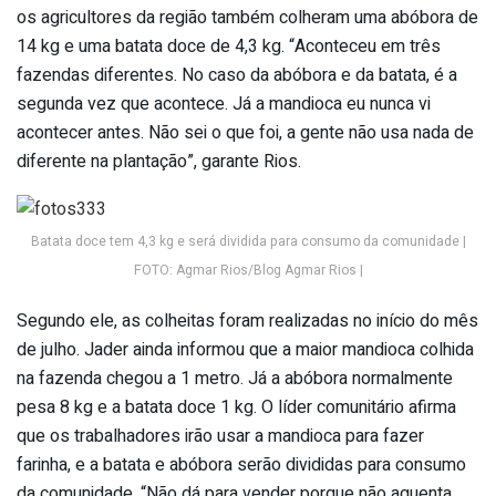
os agricultores da região também colheram uma abóbora de
14 kg e uma batata doce de 4,3 kg. “Aconteceu em três
fazendas diferentes. No caso da abóbora e da batata, é a
segunda vez que acontece. Já a mandioca eu nunca vi
acontecer antes. Não sei o que foi, a gente não usa nada de
diferente na plantação”, garante Rios.
Batata doce tem 4,3 kg e será dividida para consumo da comunidade |
FOTO: Agmar Rios/Blog Agmar Rios |
Segundo ele, as colheitas foram realizadas no início do mês
de julho. Jader ainda informou que a maior mandioca colhida
na fazenda chegou a 1 metro. Já a abóbora normalmente
pesa 8 kg e a batata doce 1 kg. O líder comunitário afirma
que os trabalhadores irão usar a mandioca para fazer
farinha, e a batata e abóbora serão divididas para consumo
da comunidade. “Não dá para vender porque não aguenta