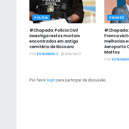
POLÍCIA
CIDADES
#Chapada: Polícia Civil
#Chapada: 
investiga restos mortais
Franca visit
encontrados em antigo
melhorias e
cemitério de Ibicoara
Aeroporto C
Mattos
POR
ESTAGIÁRIO 2
2026/08/07
POR
ESTAGIÁRI
Por favor
login
para participar da discussão