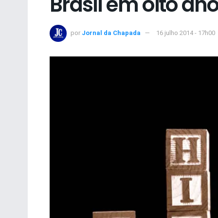
Brasil em oito an
por
Jornal da Chapada
16 julho 2014 - 17h00