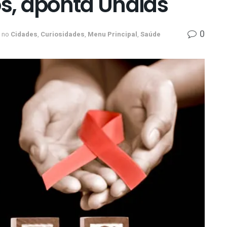
os, aponta Unaids
0
no
Cidades
,
Curiosidades
,
Menu Principal
,
Saúde