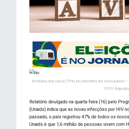
A maioria dos casos (75%) se concentra em cinco países – A
FOTO: Reprodu
Relatório divulgado na quarta-feira (16) pelo Pr
(Unaids) indica que as novas infecções por HIV 
passado, o país registrou 47% de todos os novos 
Unaids é que 1,6 milhão de pessoas vivem com HI