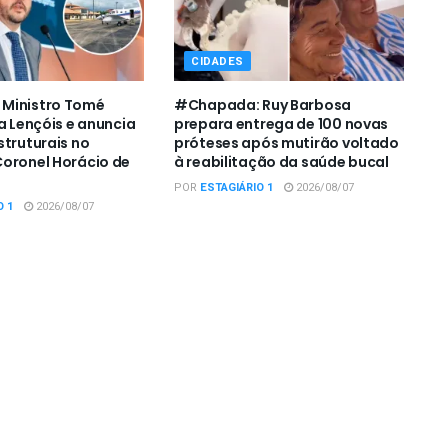
CIDADES
Ministro Tomé
#Chapada: Ruy Barbosa
a Lençóis e anuncia
prepara entrega de 100 novas
struturais no
próteses após mutirão voltado
oronel Horácio de
à reabilitação da saúde bucal
POR
ESTAGIÁRIO 1
2026/08/07
O 1
2026/08/07