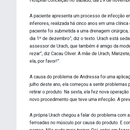
Hospital Conceição no sábado, dia 29 de novembr
A paciente apresenta um processo de infecção e
inferiores, realizada há cinco anos em uma clínic
paciente foi submetida a uma drenagem cirúrgica, 
dia 1º de dezembro”, diz o texto. Urach está seda
assessor de Urach, que também é amigo da model
rezar”, diz Cacau Oliver. A mãe de Urach, Marize
ela, por favor!”.
A causa do problema de Andressa foi uma aplicaç
julho deste ano, ela começou a sentir problemas 
retirar o produto. Na sexta, ela fez nova operaçã
novo procedimento que teve uma infecção. A previs
A própria Urach chegou a falar do problema com a
ferroadas no músculo por causa do produto. E co