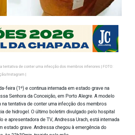
tentativa de conter uma infecção dos membros inferiores | FOTO:
ção/Instagram |
a-feira (1º) e continua internada em estado grave na
Nossa Senhora da Conceição, em Porto Alegre. A modelo
 na tentativa de conter uma infecção dos membros
ia de hidrogel. O último boletim divulgado pelo hospital
lo e apresentadora de TV, Andressa Urach, está internada
em estado grave. Andressa chegou à emergência do