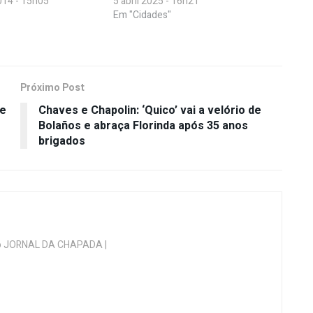
14 - 15h05
5 abril 2025 - 16h21
Em "Cidades"
Próximo Post
 e
Chaves e Chapolin: ‘Quico’ vai a velório de
Bolaños e abraça Florinda após 35 anos
brigados
 do JORNAL DA CHAPADA |