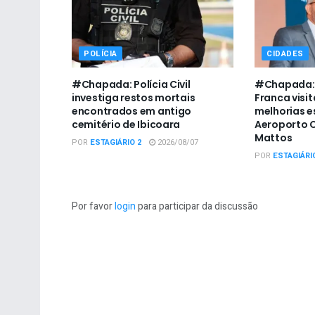
POLÍCIA
CIDADES
#Chapada: Polícia Civil
#Chapada: 
investiga restos mortais
Franca visit
encontrados em antigo
melhorias e
cemitério de Ibicoara
Aeroporto C
Mattos
POR
ESTAGIÁRIO 2
2026/08/07
POR
ESTAGIÁRI
Por favor
login
para participar da discussão