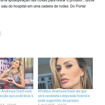
 uma lipoaspiração nas coxas para retirar o produto”, disse
e saiu do hospital em uma cadeira de rodas. Do Portal
e Andressa Urach está
#Política: Andressa Urach diz que
ecção que pode levar à
será candidata a deputada federal e
pede sugestões de partidos