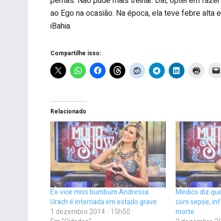
pernas. Não pude mais treinar. Daí, optei em fazer
ao Ego na ocasião. Na época, ela teve febre alta 
iBahia.
Compartilhe isso:
Relacionado
Ex-vice miss bumbum Andressa
Médico diz qu
Urach é internada em estado grave
com sepse, inf
1 dezembro 2014 - 15h50
morte