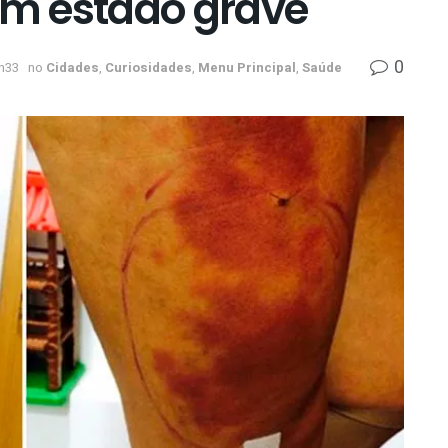
 em estado grave
0
h33
no
Cidades
,
Curiosidades
,
Menu Principal
,
Saúde