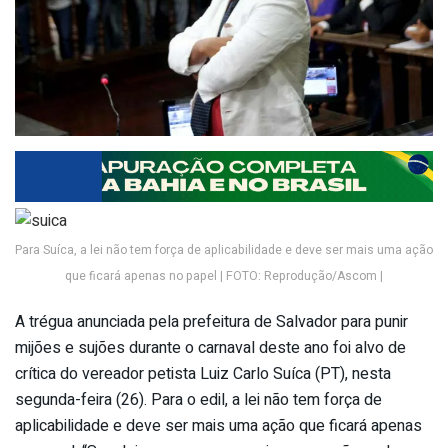
Para Suíca, a lei não tem força de aplicabilidade e deve ser mais uma ação
que ficará apenas no papel | FOTO: Reprodução/Ascom |
A trégua anunciada pela prefeitura de Salvador para punir
mijões e sujões durante o carnaval deste ano foi alvo de
crítica do vereador petista Luiz Carlo Suíca (PT), nesta
segunda-feira (26). Para o edil, a lei não tem força de
aplicabilidade e deve ser mais uma ação que ficará apenas