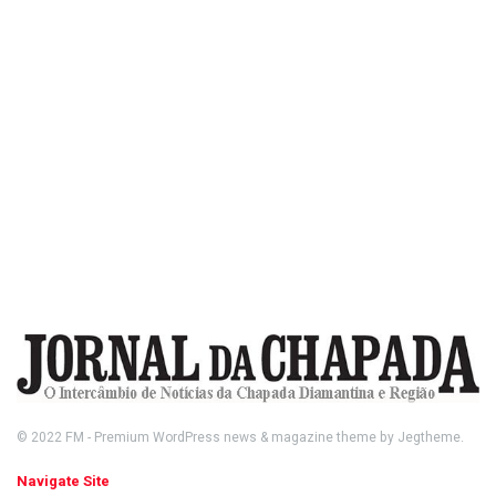
© 2022
FM
- Premium WordPress news & magazine theme by
Jegtheme
.
Navigate Site