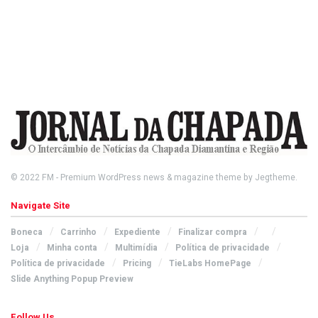
© 2022
FM
- Premium WordPress news & magazine theme by
Jegtheme
.
Navigate Site
Boneca
Carrinho
Expediente
Finalizar compra
Loja
Minha conta
Multimídia
Política de privacidade
Política de privacidade
Pricing
TieLabs HomePage
Slide Anything Popup Preview
Follow Us