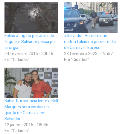
Folião atingido por arma de
#Salvador: Homem que
fogo em Salvador passa por
matou folião no primeiro dia
cirurgia
de Carnaval é preso
14 fevereiro 2015 - 20h16
23 fevereiro 2023 - 19h57
Em "Cidades"
Em "Cidades"
Bahia: Rui anuncia Ivete e Bell
Marques sem cordas na
quinta de Carnaval em
Salvador
12 janeiro 2016 - 18h46
Em "Cidades"