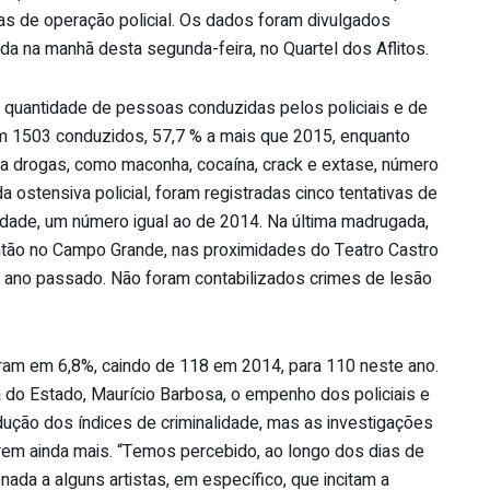
as de operação policial. Os dados foram divulgados
da na manhã desta segunda-feira, no Quartel dos Aflitos.
 quantidade de pessoas conduzidas pelos policiais e de
ram 1503 conduzidos, 57,7 % a mais que 2015, enquanto
a drogas, como maconha, cocaína, crack e extase, número
 ostensiva policial, foram registradas cinco tentativas de
cidade, um número igual ao de 2014. Na última madrugada,
ntão no Campo Grande, nas proximidades do Teatro Castro
o ano passado. Não foram contabilizados crimes de lesão
ram em 6,8%, caindo de 118 em 2014, para 110 neste ano.
 do Estado, Maurício Barbosa, o empenho dos policiais e
edução dos índices de criminalidade, mas as investigações
rem ainda mais. “Temos percebido, ao longo dos dias de
ada a alguns artistas, em específico, que incitam a