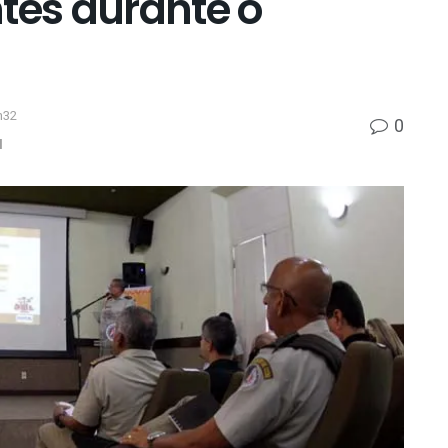
tes durante o
h32
0
l