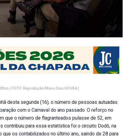
Aflitos | FOTO: Reprodução/Manu Dias/GOVBA |
 manhã desta segunda (16), o número de pessoas autuadas
aração com o Carnaval do ano passado. O reforço no
z com que o número de flagranteados pulasse de 52, em
contribuiu para essa estatística foi o circuito Dodô, na
do que os contabilizados no último ano, saindo de 28 para