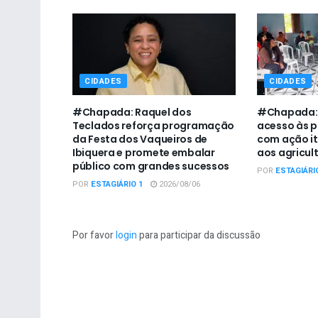
CIDADES
CIDADES
#Chapada: Raquel dos
#Chapada: L
Teclados reforça programação
acesso às p
da Festa dos Vaqueiros de
com ação it
Ibiquera e promete embalar
aos agricult
público com grandes sucessos
POR
ESTAGIÁRI
POR
ESTAGIÁRIO 1
2026/08/06
Por favor
login
para participar da discussão