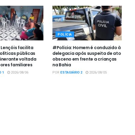
POLÍCIA
ençóis facilita
#Polícia: Homem é conduzido à
olíticas públicas
delegacia após suspeita de ato
inerante voltada
obsceno em frente a crianças
ores familiares
na Bahia
O 1
2026/08/06
POR
ESTAGIÁRIO 2
2026/08/05