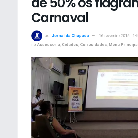
de 50% os flagran
Carnaval
por
Jornal da Chapada
16 fevereiro 2015 - 14
no
Assessoria
,
Cidades
,
Curiosidades
,
Menu Principa