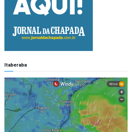
Itaberaba