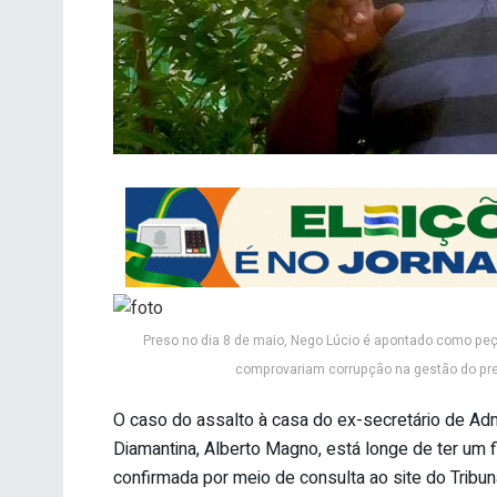
Preso no dia 8 de maio, Nego Lúcio é apontado como peç
comprovariam corrupção na gestão do pref
O caso do assalto à casa do ex-secretário de Adm
Diamantina, Alberto Magno, está longe de ter um fi
confirmada por meio de consulta ao site do Tribun