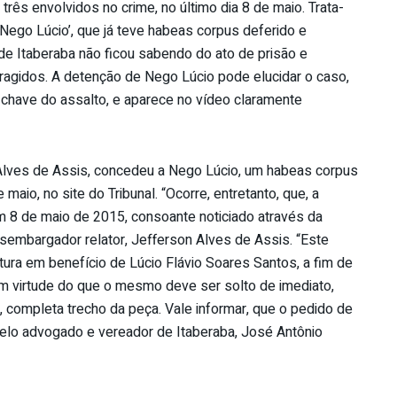
rês envolvidos no crime, no último dia 8 de maio. Trata-
Nego Lúcio’, que já teve habeas corpus deferido e
de Itaberaba não ficou sabendo do ato de prisão e
ragidos. A detenção de Nego Lúcio pode elucidar o caso,
 chave do assalto, e aparece no vídeo claramente
lves de Assis, concedeu a Nego Lúcio, um habeas corpus
maio, no site do Tribunal. “Ocorre, entretanto, que, a
em 8 de maio de 2015, consoante noticiado através da
esembargador relator, Jefferson Alves de Assis. “Este
ura em benefício de Lúcio Flávio Soares Santos, a fim de
 em virtude do que o mesmo deve ser solto de imediato,
, completa trecho da peça. Vale informar, que o pedido de
pelo advogado e vereador de Itaberaba, José Antônio