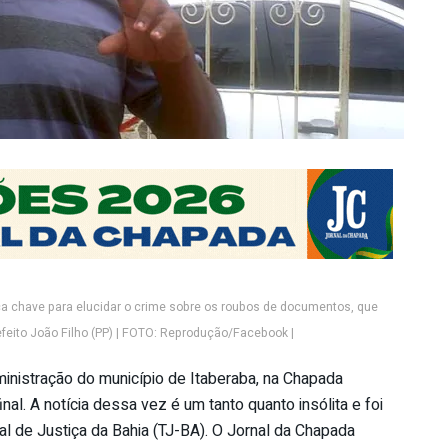
a chave para elucidar o crime sobre os roubos de documentos, que
eito João Filho (PP) | FOTO: Reprodução/Facebook |
inistração do município de Itaberaba, na Chapada
nal. A notícia dessa vez é um tanto quanto insólita e foi
al de Justiça da Bahia (TJ-BA). O Jornal da Chapada