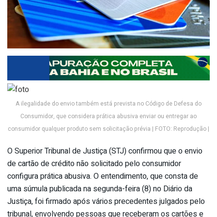
A ilegalidade do envio também está prevista no Código de Defesa do
Consumidor, que considera prática abusiva enviar ou entregar ao
consumidor qualquer produto sem solicitação prévia | FOTO: Reprodução |
O Superior Tribunal de Justiça (STJ) confirmou que o envio
de cartão de crédito não solicitado pelo consumidor
configura prática abusiva. O entendimento, que consta de
uma súmula publicada na segunda-feira (8) no Diário da
Justiça, foi firmado após vários precedentes julgados pelo
tribunal, envolvendo pessoas que receberam os cartões e