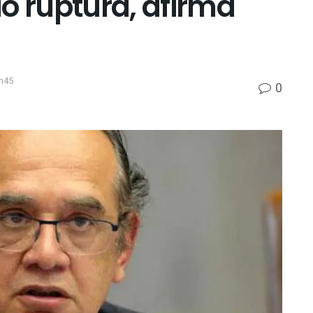
o ruptura, afirma
h45
0