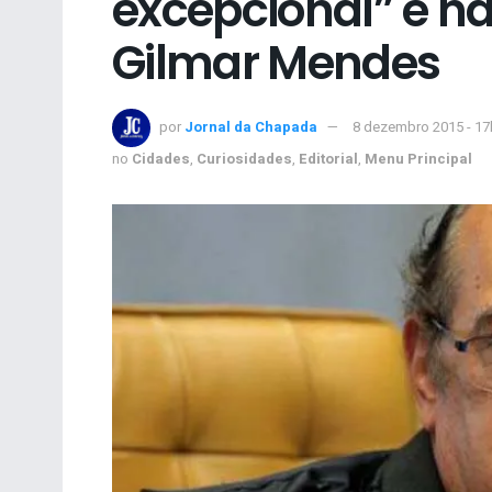
excepcional” e nã
Gilmar Mendes
por
Jornal da Chapada
8 dezembro 2015 - 17
no
Cidades
,
Curiosidades
,
Editorial
,
Menu Principal