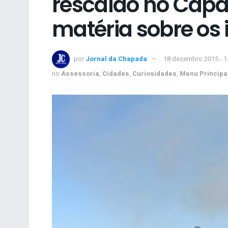
rescaldo no Capã
matéria sobre os
por
Jornal da Chapada
18 dezembro 2015 - 
no
Assessoria
,
Cidades
,
Curiosidades
,
Menu Principa