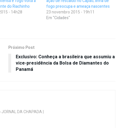
tensa e fogo volta a
ação de rescaldo no Capão; linha de
nte do Riachinho
fogo preocupa e ameaça nascentes
2015 - 14h28
23 novembro 2015 - 19h11
Em "Cidades"
Próximo Post
Exclusivo: Conheça a brasileira que assumiu a
vice-presidência da Bolsa de Diamantes do
Panamá
 do JORNAL DA CHAPADA |