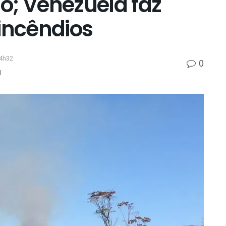
o; Venezuela faz
 incêndios
14h32
0
l