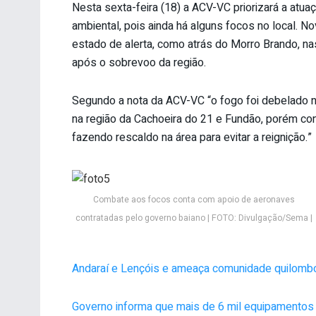
Nesta sexta-feira (18) a ACV-VC priorizará a atua
ambiental, pois ainda há alguns focos no local. 
estado de alerta, como atrás do Morro Brando, n
após o sobrevoo da região.
Segundo a nota da ACV-VC “o fogo foi debelado n
na região da Cachoeira do 21 e Fundão, porém c
fazendo rescaldo na área para evitar a reignição.”
Combate aos focos conta com apoio de aeronaves
contratadas pelo governo baiano | FOTO: Divulgação/Sema |
Andaraí e Lençóis e ameaça comunidade quilomb
Governo informa que mais de 6 mil equipamentos