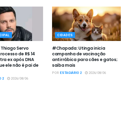
CIPAL
CIDADES
 Thiago Servo
#Chapada: Utinga inicia
processo de R$ 14
campanha de vacinação
tra ex após DNA
antirrábica para cães e gatos;
e ele não é pai de
saiba mais
POR
ESTAGIÁRIO 2
2026/08/06
O 2
2026/08/06