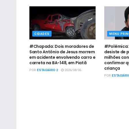
CIDADES
MENU PRIN
#Chapada: Dois moradores de
#Polêmica:
Santo Antônio de Jesus morrem
desiste de 
em acidente envolvendo carro e
milhões con
carreta na BA-148, em Piatã
confirmar qu
criança
POR
ESTAGIÁRIO 2
2026/08/06
POR
ESTAGIÁRI