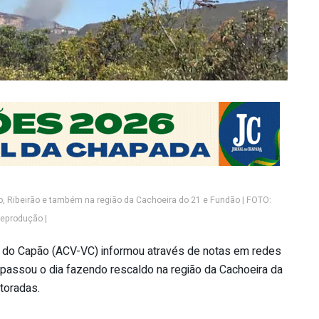
no, Ribeirão e também na região da Cachoeira do 21 e Fundão | FOTO:
eprodução |
e do Capão (ACV-VC) informou através de notas em redes
e passou o dia fazendo rescaldo na região da Cachoeira da
toradas.