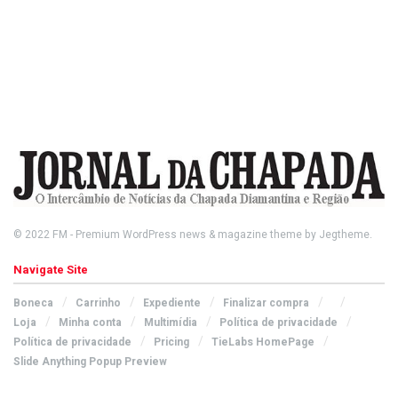
© 2022
FM
- Premium WordPress news & magazine theme by
Jegtheme
.
Navigate Site
Boneca
Carrinho
Expediente
Finalizar compra
Loja
Minha conta
Multimídia
Política de privacidade
Política de privacidade
Pricing
TieLabs HomePage
Slide Anything Popup Preview