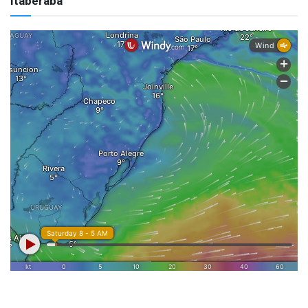
Itaberaba