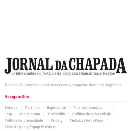
© 2022
FM
- Premium WordPress news & magazine theme by
Jegtheme
.
Navigate Site
Boneca
Carrinho
Expediente
Finalizar compra
Loja
Minha conta
Multimídia
Política de privacidade
Política de privacidade
Pricing
TieLabs HomePage
Slide Anything Popup Preview