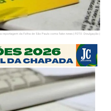
u a reportagem da Folha de São Paulo como fake news | FOTO: Divulgação |