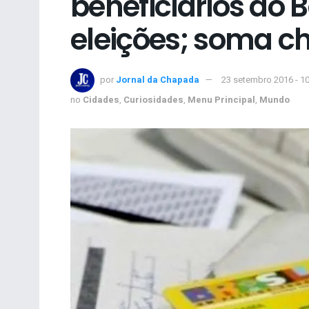
beneficiários do 
eleições; soma c
por
Jornal da Chapada
23 setembro 2016 - 1
no
Cidades
,
Curiosidades
,
Menu Principal
,
Mundo