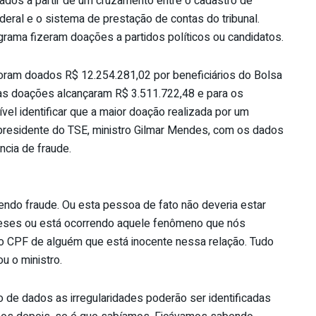
tados a partir de um cruzamento entre o cadastro de
deral e o sistema de prestação de contas do tribunal.
rama fizeram doações a partidos políticos ou candidatos.
oram doados R$ 12.254.281,02 por beneficiários do Bolsa
, as doações alcançaram R$ 3.511.722,48 e para os
vel identificar que a maior doação realizada por um
o presidente do TSE, ministro Gilmar Mendes, com os dados
ncia de fraude.
vendo fraude. Ou esta pessoa de fato não deveria estar
teses ou está ocorrendo aquele fenômeno que nós
 o CPF de alguém que está inocente nessa relação. Tudo
u o ministro.
de dados as irregularidades poderão ser identificadas