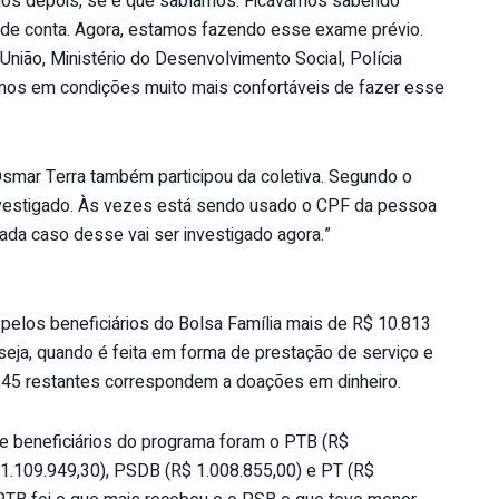
amos depois, se é que sabíamos. Ficávamos sabendo
de conta. Agora, estamos fazendo esse exame prévio.
nião, Ministério do Desenvolvimento Social, Polícia
tamos em condições muito mais confortáveis de fazer esse
Osmar Terra também participou da coletiva. Segundo o
 investigado. Às vezes está sendo usado o CPF da pessoa
ada caso desse vai ser investigado agora.”
pelos beneficiários do Bolsa Família mais de R$ 10.813
ja, quando é feita em forma de prestação de serviço e
,45 restantes correspondem a doações em dinheiro.
e beneficiários do programa foram o PTB (R$
1.109.949,30), PSDB (R$ 1.008.855,00) e PT (R$