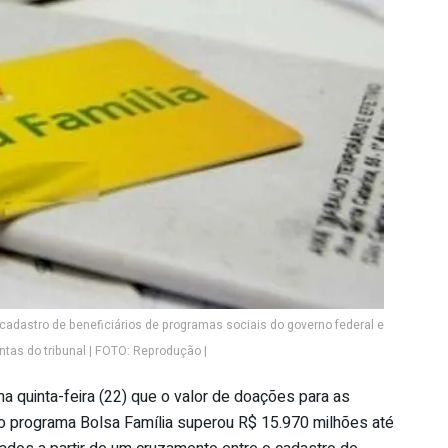
cadastro de beneficiários de programas sociais do governo federal e
tas do tribunal | FOTO: Reprodução |
ima quinta-feira (22) que o valor de doações para as
do programa Bolsa Família superou R$ 15.970 milhões até