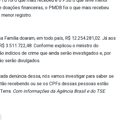
PTB foi o que mais recebeu e o PSB o que teve menor
e doações financeiras, o PMDB foi o que mais recebeu
menor registro.
a Família doaram, em todo país, R$ 12.254.281,02. Já aos
R$ 3.511.722,48. Conforme explicou o ministro do
o indícios de crime que ainda serão investigados e, por
o serão divulgados.
, cada denúncia dessa, nós vamos investigar para saber se
estão recebendo ou se os CPFs dessas pessoas estão
 Terra.
Com informações da Agência Brasil e do TSE
.