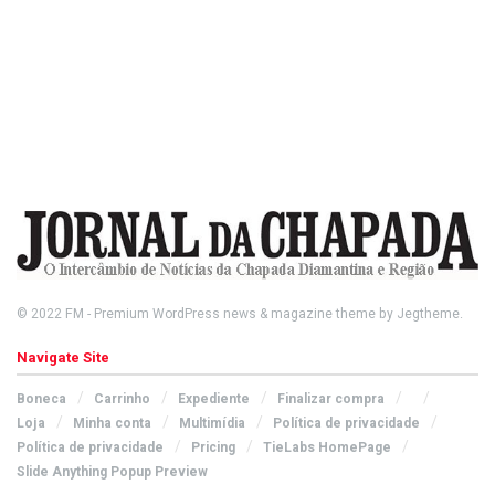
© 2022
FM
- Premium WordPress news & magazine theme by
Jegtheme
.
Navigate Site
Boneca
Carrinho
Expediente
Finalizar compra
Loja
Minha conta
Multimídia
Política de privacidade
Política de privacidade
Pricing
TieLabs HomePage
Slide Anything Popup Preview