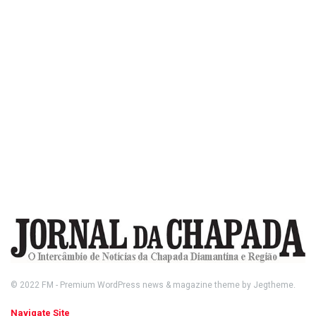
© 2022
FM
- Premium WordPress news & magazine theme by
Jegtheme
.
Navigate Site