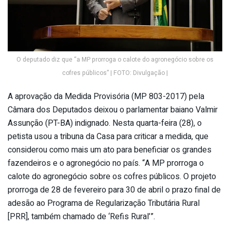
O deputado diz que “a MP prorroga o calote do agronegócio sobre os
cofres públicos” | FOTO: Divulgação |
A aprovação da Medida Provisória (MP 803-2017) pela
Câmara dos Deputados deixou o parlamentar baiano Valmir
Assunção (PT-BA) indignado. Nesta quarta-feira (28), o
petista usou a tribuna da Casa para criticar a medida, que
considerou como mais um ato para beneficiar os grandes
fazendeiros e o agronegócio no país. “A MP prorroga o
calote do agronegócio sobre os cofres públicos. O projeto
prorroga de 28 de fevereiro para 30 de abril o prazo final de
adesão ao Programa de Regularização Tributária Rural
[PRR], também chamado de ‘Refis Rural’”.