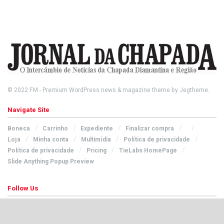
© 2022
FM
- Premium WordPress news & magazine theme by
Jegtheme
.
Navigate Site
Boneca
Carrinho
Expediente
Finalizar compra
Loja
Minha conta
Multimídia
Política de privacidade
Política de privacidade
Pricing
TieLabs HomePage
Slide Anything Popup Preview
Follow Us