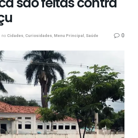
a são feitas contra
açu
0
no
Cidades
,
Curiosidades
,
Menu Principal
,
Saúde