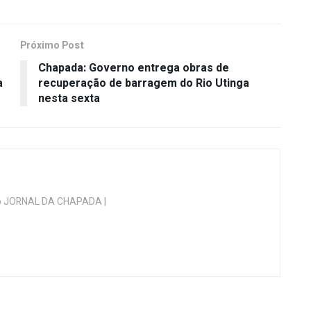
Próximo Post
Chapada: Governo entrega obras de
a
recuperação de barragem do Rio Utinga
nesta sexta
 do JORNAL DA CHAPADA |