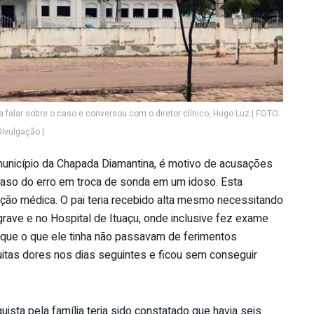
a falar sobre o caso e conversou com o diretor clínico, Hugo Luz | FOTO:
Divulgação |
município da Chapada Diamantina, é motivo de acusações
aso do erro em troca de sonda em um idoso. Esta
uição médica. O pai teria recebido alta mesmo necessitando
rave e no Hospital de Ituaçu, onde inclusive fez exame
e que o que ele tinha não passavam de ferimentos
tas dores nos dias seguintes e ficou sem conseguir
ista pela família teria sido constatado que havia seis