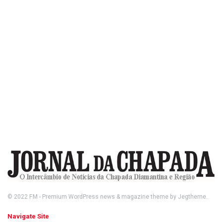
© 2022
FM
- Premium WordPress news & magazine theme by
Jegtheme
.
Navigate Site