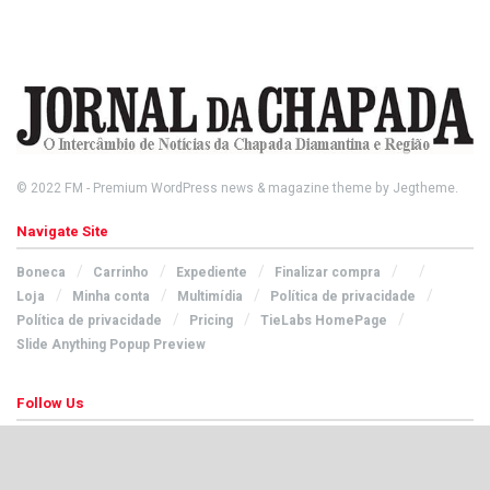
© 2022
FM
- Premium WordPress news & magazine theme by
Jegtheme
.
Navigate Site
Boneca
Carrinho
Expediente
Finalizar compra
Loja
Minha conta
Multimídia
Política de privacidade
Política de privacidade
Pricing
TieLabs HomePage
Slide Anything Popup Preview
Follow Us