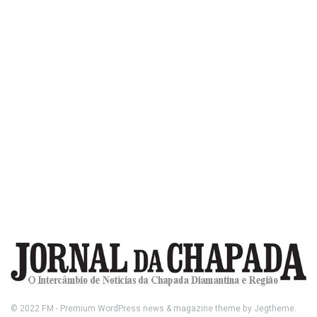
© 2022
FM
- Premium WordPress news & magazine theme by
Jegtheme
.