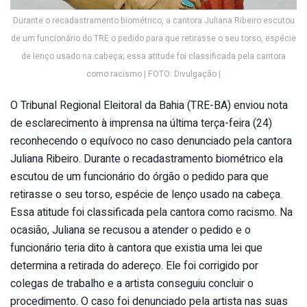
Durante o recadastramento biométrico, a cantora Juliana Ribeiro escutou
de um funcionário do TRE o pedido para que retirasse o seu torso, espécie
de lenço usado na cabeça; essa atitude foi classificada pela cantora
como racismo | FOTO: Divulgação |
O Tribunal Regional Eleitoral da Bahia (TRE-BA) enviou nota
de esclarecimento à imprensa na última terça-feira (24)
reconhecendo o equívoco no caso denunciado pela cantora
Juliana Ribeiro. Durante o recadastramento biométrico ela
escutou de um funcionário do órgão o pedido para que
retirasse o seu torso, espécie de lenço usado na cabeça.
Essa atitude foi classificada pela cantora como racismo. Na
ocasião, Juliana se recusou a atender o pedido e o
funcionário teria dito à cantora que existia uma lei que
determina a retirada do adereço. Ele foi corrigido por
colegas de trabalho e a artista conseguiu concluir o
procedimento. O caso foi denunciado pela artista nas suas