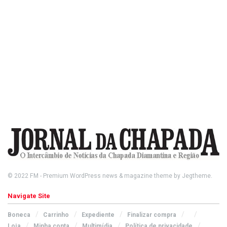
© 2022
FM
- Premium WordPress news & magazine theme by
Jegtheme
.
Navigate Site
Boneca
Carrinho
Expediente
Finalizar compra
Loja
Minha conta
Multimídia
Política de privacidade