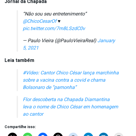
Jornal da Chapada
“Não sou seu entretenimento”
@ChicoCesarOf
♥️
pic.twitter.com/7m8LSzdC0v
— Paulo Vieira (@PauloVieiraReal)
January
5, 2021
Leia também
#Vídeo: Cantor Chico César lança marchinha
sobre a vacina contra a covid e chama
Bolsonaro de “pamonha”
Flor descoberta na Chapada Diamantina
leva o nome de Chico César em homenagem
ao cantor
Compartilhe isso: