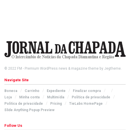
© 2022
FM
- Premium WordPress news & magazine theme by
Jegtheme
.
Navigate Site
Boneca
Carrinho
Expediente
Finalizar compra
Loja
Minha conta
Multimídia
Política de privacidade
Política de privacidade
Pricing
TieLabs HomePage
Slide Anything Popup Preview
Follow Us