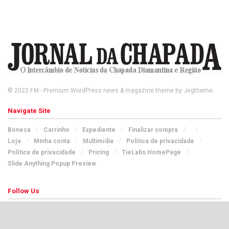
© 2022
FM
- Premium WordPress news & magazine theme by
Jegtheme
.
Navigate Site
Boneca
Carrinho
Expediente
Finalizar compra
Loja
Minha conta
Multimídia
Política de privacidade
Política de privacidade
Pricing
TieLabs HomePage
Slide Anything Popup Preview
Follow Us