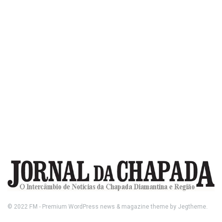
© 2022
FM
- Premium WordPress news & magazine theme by
Jegtheme
.