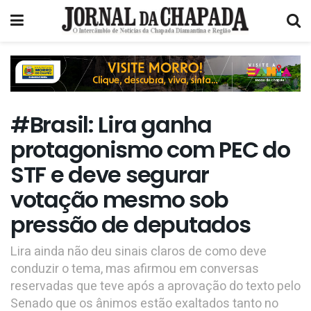
#Brasil: Lira ganha
protagonismo com PEC do
STF e deve segurar
votação mesmo sob
pressão de deputados
Lira ainda não deu sinais claros de como deve
conduzir o tema, mas afirmou em conversas
reservadas que teve após a aprovação do texto pelo
Senado que os ânimos estão exaltados tanto no