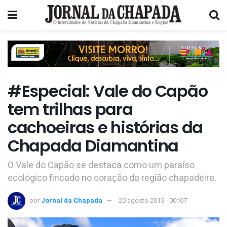
#Especial: Vale do Capão
tem trilhas para
cachoeiras e histórias da
Chapada Diamantina
O Vale do Capão se destaca como um paraíso
ecológico fincado no coração da região chapadeira.
por
Jornal da Chapada
20 agosto 2015 - 00h07