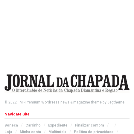
© 2022
FM
- Premium WordPress news & magazine theme by
Jegtheme
.
Navigate Site
Boneca
Carrinho
Expediente
Finalizar compra
Loja
Minha conta
Multimídia
Política de privacidade