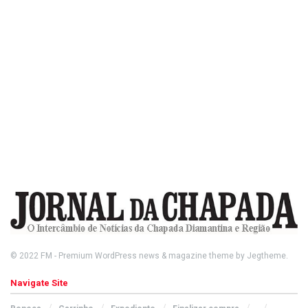
© 2022
FM
- Premium WordPress news & magazine theme by
Jegtheme
.
Navigate Site