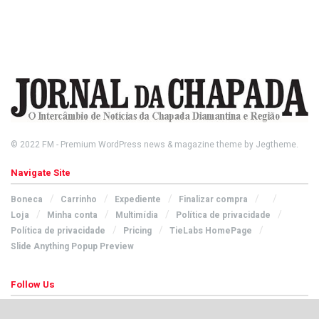
© 2022
FM
- Premium WordPress news & magazine theme by
Jegtheme
.
Navigate Site
Boneca
Carrinho
Expediente
Finalizar compra
Loja
Minha conta
Multimídia
Política de privacidade
Política de privacidade
Pricing
TieLabs HomePage
Slide Anything Popup Preview
Follow Us