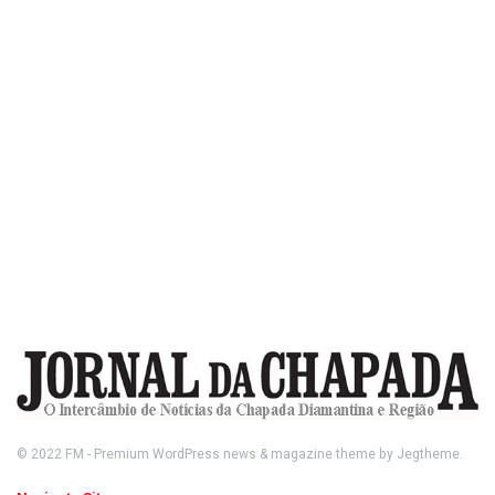
© 2022
FM
- Premium WordPress news & magazine theme by
Jegtheme
.