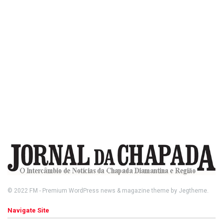
© 2022
FM
- Premium WordPress news & magazine theme by
Jegtheme
.
Navigate Site