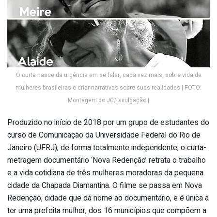
O curta nasce da urgência em se falar, cada vez mais, sobre vida de
mulheres brasileiras e criar narrativas sobre suas realidades | FOTO:
Montagem do JC/Divulgação |
Produzido no início de 2018 por um grupo de estudantes do
curso de Comunicação da Universidade Federal do Rio de
Janeiro (UFRJ), de forma totalmente independente, o curta-
metragem documentário ‘Nova Redenção’ retrata o trabalho
e a vida cotidiana de três mulheres moradoras da pequena
cidade da Chapada Diamantina. O filme se passa em Nova
Redenção, cidade que dá nome ao documentário, e é única a
ter uma prefeita mulher, dos 16 municípios que compõem a