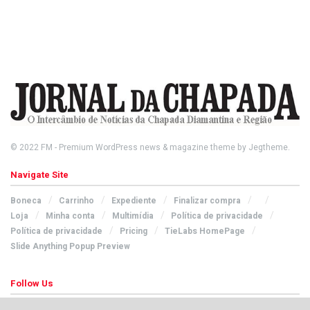
© 2022
FM
- Premium WordPress news & magazine theme by
Jegtheme
.
Navigate Site
Boneca
Carrinho
Expediente
Finalizar compra
Loja
Minha conta
Multimídia
Política de privacidade
Política de privacidade
Pricing
TieLabs HomePage
Slide Anything Popup Preview
Follow Us