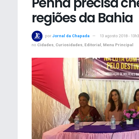
Penha precisa ch
regiões da Bahia
por
Jornal da Chapada
13 agosto 2018 - 13h
no
Cidades
,
Curiosidades
,
Editorial
,
Menu Principal