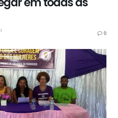
egar em todas as
33
0