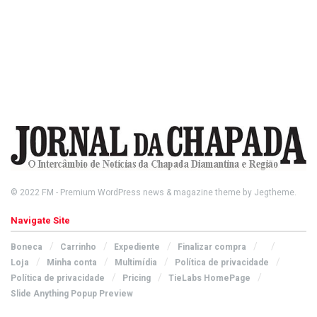
© 2022
FM
- Premium WordPress news & magazine theme by
Jegtheme
.
Navigate Site
Boneca
Carrinho
Expediente
Finalizar compra
Loja
Minha conta
Multimídia
Política de privacidade
Política de privacidade
Pricing
TieLabs HomePage
Slide Anything Popup Preview