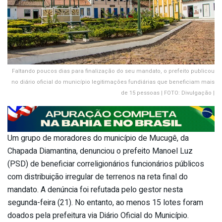
Faltando poucos dias para finalização do seu mandato, o prefeito publicou
no diário oficial do município legitimações fundiárias que beneficiam mais
de 15 pessoas | FOTO: Divulgação |
Um grupo de moradores do município de Mucugê, da
Chapada Diamantina, denunciou o prefeito Manoel Luz
(PSD) de beneficiar correligionários funcionários públicos
com distribuição irregular de terrenos na reta final do
mandato. A denúncia foi refutada pelo gestor nesta
segunda-feira (21). No entanto, ao menos 15 lotes foram
doados pela prefeitura via Diário Oficial do Município.