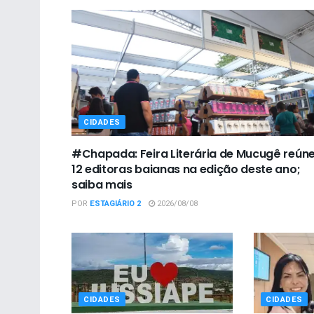
CIDADES
#Chapada: Feira Literária de Mucugê reún
12 editoras baianas na edição deste ano;
saiba mais
POR
ESTAGIÁRIO 2
2026/08/08
CIDADES
CIDADES