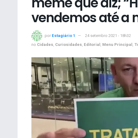
meme que diz; “H
vendemos até a 
por
Estagiário 1
24 setembro 2021 - 18h32
no
Cidades
,
Curiosidades
,
Editorial
,
Menu Principal
,
T