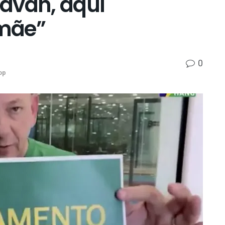
avan, aqui
mãe”
0
op