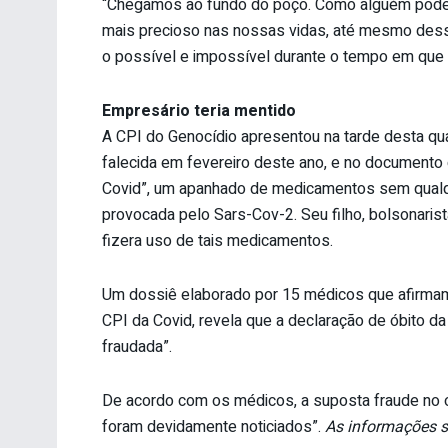
“Chegamos ao fundo do poço. Como alguém pode 
mais precioso nas nossas vidas, até mesmo desse
o possível e impossível durante o tempo em que a
Empresário teria mentido
A CPI do Genocídio apresentou na tarde desta qua
falecida em fevereiro deste ano, e no documento c
Covid”, um apanhado de medicamentos sem qualqu
provocada pelo Sars-Cov-2. Seu filho, bolsonaris
fizera uso de tais medicamentos.
Um dossiê elaborado por 15 médicos que afirmam t
CPI da Covid, revela que a declaração de óbito d
fraudada”.
De acordo com os médicos, a suposta fraude no 
foram devidamente noticiados”.
As informações s