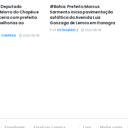
 Deputado
#Bahia: Prefeito Marcus
 Morro do Chapéu e
Sarmento inicia pavimentação
ceria com prefeita
asfáltica da Avenida Luiz
melhorias ao
Gonzaga de Lemos em Itanagra
POR
ESTAGIÁRIO 2
2026/08/08
A CHAPADA
2026/08/08
Expediente
Finalizar compra
Loja
Minha conta