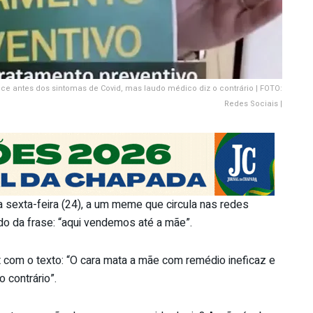
e antes dos sintomas de Covid, mas laudo médico diz o contrário | FOTO:
Redes Sociais |
 sexta-feira (24), a um meme que circula nas redes
ido da frase: “aqui vendemos até a mãe”.
 com o texto: “O cara mata a mãe com remédio ineficaz e
o contrário”.