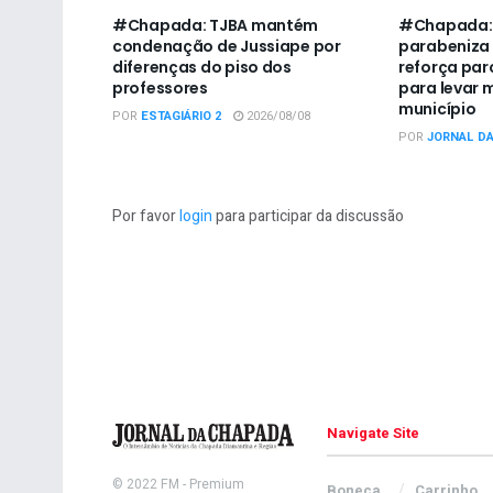
#Chapada: TJBA mantém
#Chapada:
condenação de Jussiape por
parabeniza
diferenças do piso dos
reforça par
professores
para levar 
município
POR
ESTAGIÁRIO 2
2026/08/08
POR
JORNAL D
Por favor
login
para participar da discussão
Navigate Site
© 2022
FM
- Premium
Boneca
Carrinho