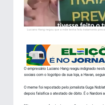
Luciano Hang negou que a mãe tenha feito tratamento precoc
O empresário Luciano Hang reagiu indignado nesta
sociais com o logotipo da sua loja, a Havan, segu
O meme foi repostado pelo jornalista Guga Noblat
depois falsifica o atestado de óbito. É o Nardoni a