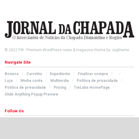
© 2022
FM
- Premium WordPress news & magazine theme by
Jegtheme
.
Navigate Site
Boneca
Carrinho
Expediente
Finalizar compra
Loja
Minha conta
Multimídia
Política de privacidade
Política de privacidade
Pricing
TieLabs HomePage
Slide Anything Popup Preview
Follow Us