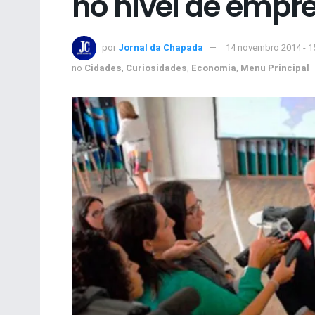
no nível de emp
por
Jornal da Chapada
14 novembro 2014 - 1
no
Cidades
,
Curiosidades
,
Economia
,
Menu Principal