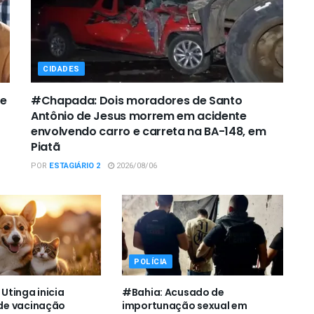
CIDADES
de
#Chapada: Dois moradores de Santo
Antônio de Jesus morrem em acidente
envolvendo carro e carreta na BA-148, em
Piatã
POR
ESTAGIÁRIO 2
2026/08/06
POLÍCIA
tinga inicia
#Bahia: Acusado de
e vacinação
importunação sexual em