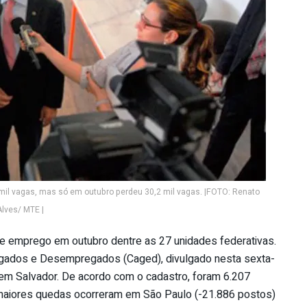
mil vagas, mas só em outubro perdeu 30,2 mil vagas. |FOTO: Renato
Alves/ MTE |
l de emprego em outubro dentre as 27 unidades federativas.
egados e Desempregados (Caged), divulgado nesta sexta-
, em Salvador. De acordo com o cadastro, foram 6.207
maiores quedas ocorreram em São Paulo (-21.886 postos)