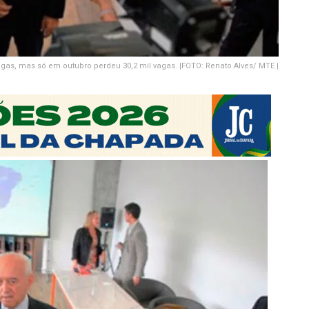
gas, mas só em outubro perdeu 30,2 mil vagas. |FOTO: Renato Alves/ MTE |