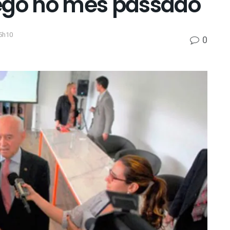
rego no mês passado
5h10
0