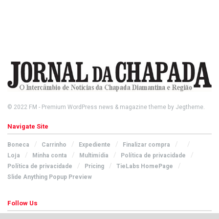
© 2022
FM
- Premium WordPress news & magazine theme by
Jegtheme
.
Navigate Site
Boneca
Carrinho
Expediente
Finalizar compra
Loja
Minha conta
Multimídia
Política de privacidade
Política de privacidade
Pricing
TieLabs HomePage
Slide Anything Popup Preview
Follow Us