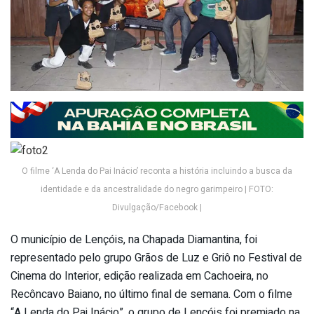
O filme ‘A Lenda do Pai Inácio’ reconta a história incluindo a busca da
identidade e da ancestralidade do negro garimpeiro | FOTO:
Divulgação/Facebook |
O município de Lençóis, na Chapada Diamantina, foi
representado pelo grupo Grãos de Luz e Griô no Festival de
Cinema do Interior, edição realizada em Cachoeira, no
Recôncavo Baiano, no último final de semana. Com o filme
“A Lenda do Pai Inácio”, o grupo de Lençóis foi premiado na