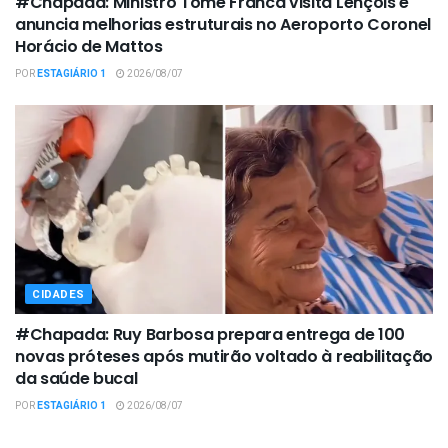
#Chapada: Ministro Tomé Franca visita Lençóis e
anuncia melhorias estruturais no Aeroporto Coronel
Horácio de Mattos
POR
ESTAGIÁRIO 1
2026/08/07
CIDADES
#Chapada: Ruy Barbosa prepara entrega de 100
novas próteses após mutirão voltado à reabilitação
da saúde bucal
POR
ESTAGIÁRIO 1
2026/08/07