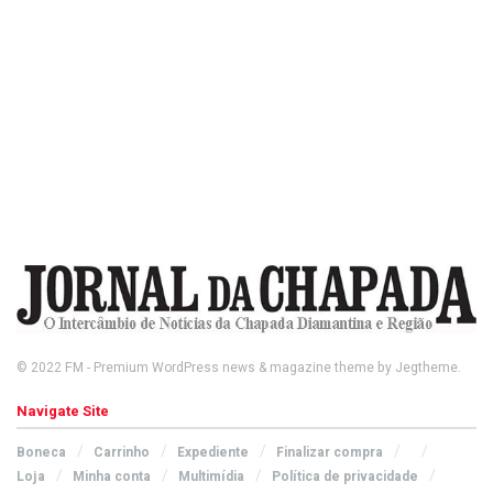
© 2022
FM
- Premium WordPress news & magazine theme by
Jegtheme
.
Navigate Site
Boneca
Carrinho
Expediente
Finalizar compra
Loja
Minha conta
Multimídia
Política de privacidade