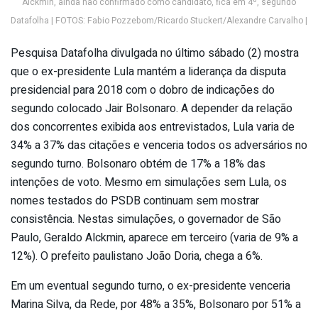
Alckmin, ainda não confirmado como candidato, fica em 4º, segundo
Datafolha | FOTOS: Fabio Pozzebom/Ricardo Stuckert/Alexandre Carvalho |
Pesquisa Datafolha divulgada no último sábado (2) mostra
que o ex-presidente Lula mantém a liderança da disputa
presidencial para 2018 com o dobro de indicações do
segundo colocado Jair Bolsonaro. A depender da relação
dos concorrentes exibida aos entrevistados, Lula varia de
34% a 37% das citações e venceria todos os adversários no
segundo turno. Bolsonaro obtém de 17% a 18% das
intenções de voto. Mesmo em simulações sem Lula, os
nomes testados do PSDB continuam sem mostrar
consistência. Nestas simulações, o governador de São
Paulo, Geraldo Alckmin, aparece em terceiro (varia de 9% a
12%). O prefeito paulistano João Doria, chega a 6%.
Em um eventual segundo turno, o ex-presidente venceria
Marina Silva, da Rede, por 48% a 35%, Bolsonaro por 51% a