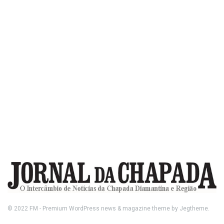
© 2022
FM
- Premium WordPress news & magazine theme by
Jegtheme
.