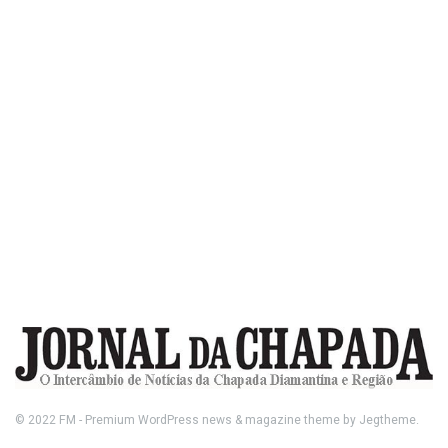
© 2022
FM
- Premium WordPress news & magazine theme by
Jegtheme
.