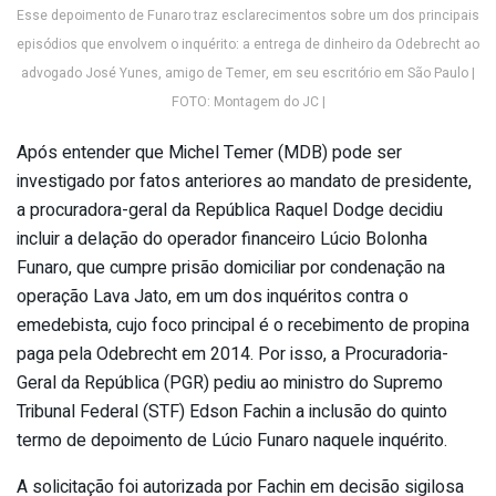
Esse depoimento de Funaro traz esclarecimentos sobre um dos principais
episódios que envolvem o inquérito: a entrega de dinheiro da Odebrecht ao
advogado José Yunes, amigo de Temer, em seu escritório em São Paulo |
FOTO: Montagem do JC |
Após entender que Michel Temer (MDB) pode ser
investigado por fatos anteriores ao mandato de presidente,
a procuradora-geral da República Raquel Dodge decidiu
incluir a delação do operador financeiro Lúcio Bolonha
Funaro, que cumpre prisão domiciliar por condenação na
operação Lava Jato, em um dos inquéritos contra o
emedebista, cujo foco principal é o recebimento de propina
paga pela Odebrecht em 2014. Por isso, a Procuradoria-
Geral da República (PGR) pediu ao ministro do Supremo
Tribunal Federal (STF) Edson Fachin a inclusão do quinto
termo de depoimento de Lúcio Funaro naquele inquérito.
A solicitação foi autorizada por Fachin em decisão sigilosa