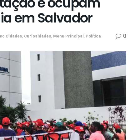
stação e ocupam
ia em Salvador
0
no
Cidades
,
Curiosidades
,
Menu Principal
,
Política