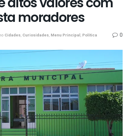
e altos valores com
sta moradores
0
no
Cidades
,
Curiosidades
,
Menu Principal
,
Política