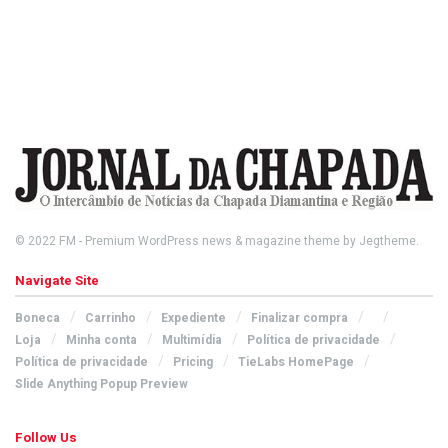
© 2022
FM
- Premium WordPress news & magazine theme by
Jegtheme
.
Navigate Site
Boneca
Carrinho
Expediente
Finalizar compra
Loja
Minha conta
Multimídia
Política de privacidade
Política de privacidade
Pricing
TieLabs HomePage
Slide Anything Popup Preview
Follow Us